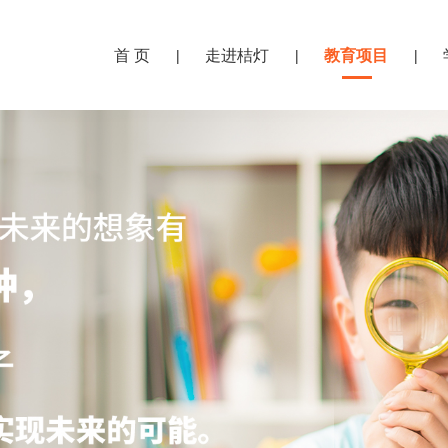
首 页
走进桔灯
教育项目
|
|
|